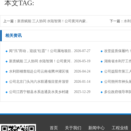
本文TAG:
上一篇：
新质赋能 三人协同 水陆智测！公司黄河内蒙..
下一篇：
水利
相关资讯
闻“汛”而动，迎战“红霞”！公司属地项目..
2026-07-27
攻坚提质保履约
新质赋能 三人协同 水陆智测！公司黄河..
2026-05-19
农..
湖南省水利厅工
水利部稽查组赴公司云南省腾冲灌区项
2026-04-24
项..
公司益阳市第三
目..
公司北京门头沟六水联通项目竖井顶管
2026-01-14
目..
公司朔州市神头
实..
公司江西宁都县水系连通及水美乡村建
2025-12-29
（山..
多位政府领导率
设..
建..
首页
关于我们
新闻中心
工程业绩