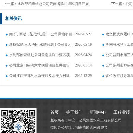
上一篇：
水利部稽查组赴公司云南省腾冲灌区项目开展..
下一篇：
公司
相关资讯
闻“汛”而动，迎战“红霞”！公司属地项目..
2026-07-27
攻坚提质保履约
新质赋能 三人协同 水陆智测！公司黄河..
2026-05-19
农..
湖南省水利厅工
水利部稽查组赴公司云南省腾冲灌区项
2026-04-24
项..
公司益阳市第三
目..
公司北京门头沟六水联通项目竖井顶管
2026-01-14
目..
公司朔州市神头
实..
公司江西宁都县水系连通及水美乡村建
2025-12-29
（山..
多位政府领导率
设..
建..
首页
关于我们
新闻中心
工程业绩
版权所有：中交一公局集团水利工程有限公司
益阳办公地址：湖南省团圆南路19号