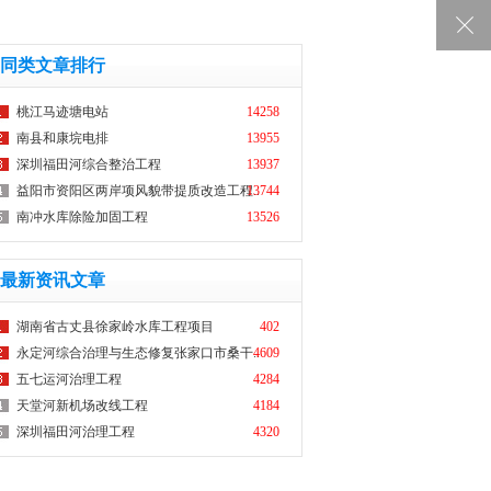
同类文章排行
桃江马迹塘电站
14258
南县和康垸电排
13955
深圳福田河综合整治工程
13937
益阳市资阳区两岸项风貌带提质改造工程..
13744
南冲水库除险加固工程
13526
最新资讯文章
湖南省古丈县徐家岭水库工程项目
402
永定河综合治理与生态修复张家口市桑干..
4609
五七运河治理工程
4284
天堂河新机场改线工程
4184
深圳福田河治理工程
4320